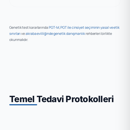
Genetik test kararlarında
PGT-M
,
PGT ile cinsiyet seçiminin yasal ve etik
sınırları
ve
akraba evliliğinde genetik danışmanlık
rehberleri birlikte
okunmalıdır.
Temel Tedavi Protokolleri