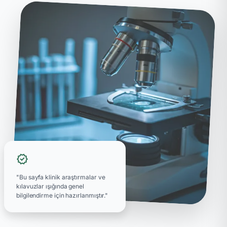
verified
"Bu sayfa klinik araştırmalar ve
kılavuzlar ışığında genel
bilgilendirme için hazırlanmıştır."