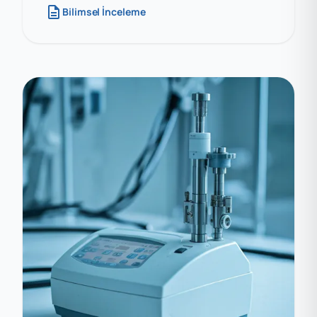
description
Bilimsel İnceleme