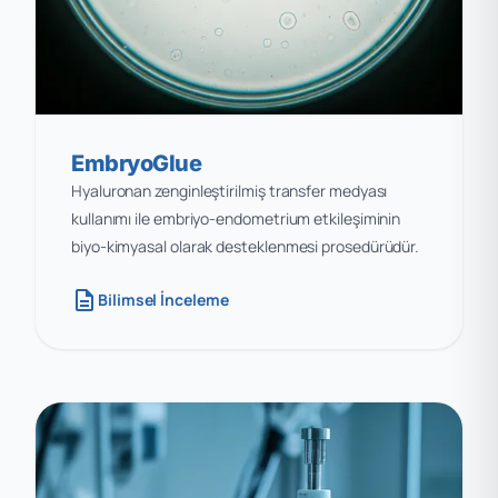
EmbryoGlue
Hyaluronan zenginleştirilmiş transfer medyası
kullanımı ile embriyo-endometrium etkileşiminin
biyo-kimyasal olarak desteklenmesi prosedürüdür.
description
Bilimsel İnceleme