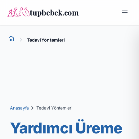
tupbebek.com
menu
home
chevron_right
Tedavi Yöntemleri
Ana Sayfa
chevron_right
Anasayfa
Tedavi Yöntemleri
Yardımcı Üreme