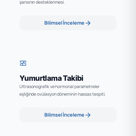
şansının desteklenmesi.
arrow_forward
Bilimsel İnceleme
monitor_heart
Yumurtlama Takibi
Ultrasonografik ve hormonal parametreler
eşliğinde ovülasyon döneminin hassas tespiti.
arrow_forward
Bilimsel İnceleme