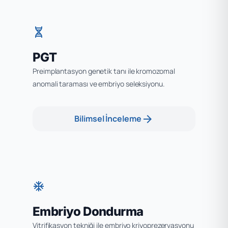
genetics
PGT
Preimplantasyon genetik tanı ile kromozomal
anomali taraması ve embriyo seleksiyonu.
arrow_forward
Bilimsel İnceleme
ac_unit
Embriyo Dondurma
Vitrifikasyon tekniği ile embriyo kriyoprezervasyonu