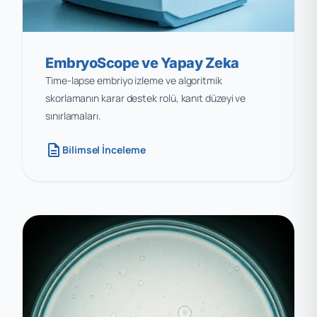
EmbryoScope ve Yapay Zeka
Time-lapse embriyo izleme ve algoritmik
skorlamanın karar destek rolü, kanıt düzeyi ve
sınırlamaları.
description
Bilimsel İnceleme