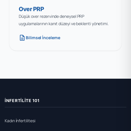
Over PRP
Düşük over rezervinde deneysel PRP
uygulamalarının kanıt düzeyi ve beklenti yönetimi.
description
Bilimsel İnceleme
İNFERTILITE 101
Kadın İnfertilitesi