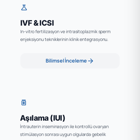
science
IVF & ICSI
In-vitro fertilizasyon ve intrasitoplazmik sperm
enjeksiyonu tekniklerinin klinik entegrasyonu.
arrow_forward
Bilimsel İnceleme
medication
Aşılama (IUI)
İntrauterin inseminasyon ile kontrollü ovaryan
stimülasyon sonrası uygun olgularda gebelik