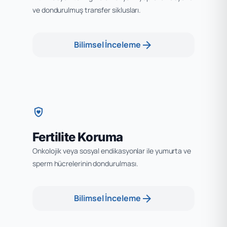
ve dondurulmuş transfer siklusları.
arrow_forward
Bilimsel İnceleme
shield_with_heart
Fertilite Koruma
Onkolojik veya sosyal endikasyonlar ile yumurta ve
sperm hücrelerinin dondurulması.
arrow_forward
Bilimsel İnceleme