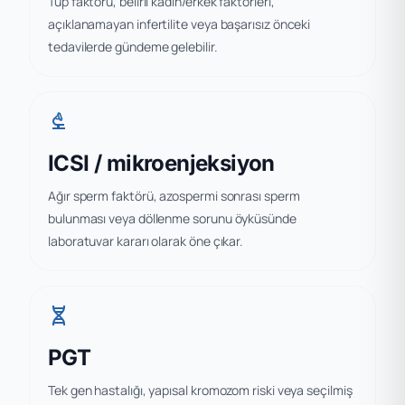
Tüp faktörü, belirli kadın/erkek faktörleri,
açıklanamayan infertilite veya başarısız önceki
tedavilerde gündeme gelebilir.
biotech
ICSI / mikroenjeksiyon
Ağır sperm faktörü, azospermi sonrası sperm
bulunması veya döllenme sorunu öyküsünde
laboratuvar kararı olarak öne çıkar.
genetics
PGT
Tek gen hastalığı, yapısal kromozom riski veya seçilmiş