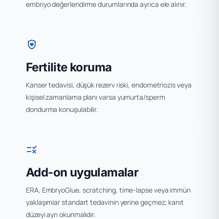
embriyo değerlendirme durumlarında ayrıca ele alınır.
shield_with_heart
Fertilite koruma
Kanser tedavisi, düşük rezerv riski, endometriozis veya
kişisel zamanlama planı varsa yumurta/sperm
dondurma konuşulabilir.
rule
Add-on uygulamalar
ERA, EmbryoGlue, scratching, time-lapse veya immün
yaklaşımlar standart tedavinin yerine geçmez; kanıt
düzeyi ayrı okunmalıdır.