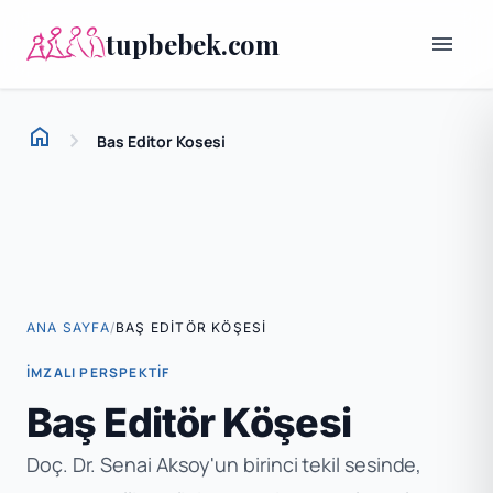
tupbebek.com
menu
home
chevron_right
Bas Editor Kosesi
Ana Sayfa
/
BAŞ EDITÖR KÖŞESI
ANA SAYFA
İMZALI PERSPEKTIF
Baş Editör Köşesi
Doç. Dr. Senai Aksoy'un birinci tekil sesinde,