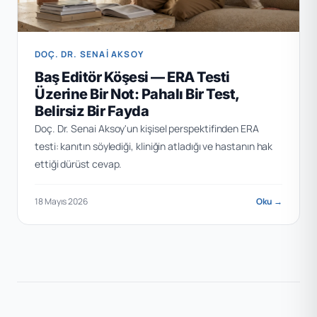
DOÇ. DR. SENAI AKSOY
Baş Editör Köşesi — ERA Testi
Üzerine Bir Not: Pahalı Bir Test,
Belirsiz Bir Fayda
Doç. Dr. Senai Aksoy'un kişisel perspektifinden ERA
testi: kanıtın söylediği, kliniğin atladığı ve hastanın hak
ettiği dürüst cevap.
18 Mayıs 2026
Oku →