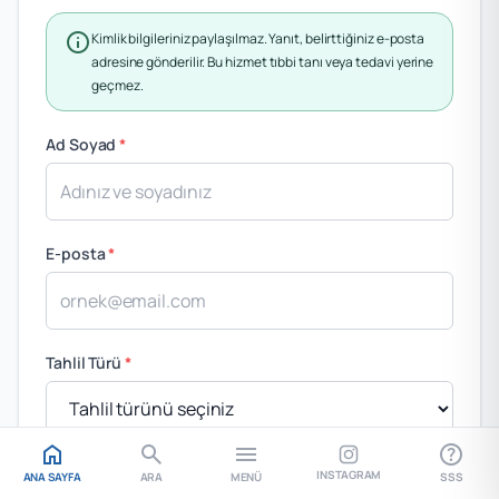
info
Kimlik bilgileriniz paylaşılmaz. Yanıt, belirttiğiniz e-posta
adresine gönderilir. Bu hizmet tıbbi tanı veya tedavi yerine
geçmez.
Ad Soyad
*
E-posta
*
Tahlil Türü
*
home
search
menu
help
Tahlil Değerleri / Sonuçlar
*
INSTAGRAM
ANA SAYFA
ARA
MENÜ
SSS