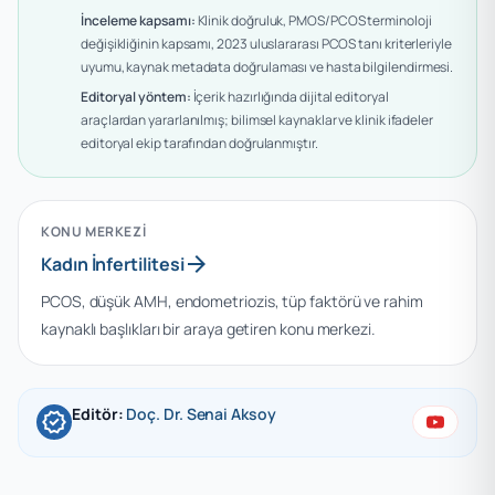
İnceleme kapsamı:
Klinik doğruluk, PMOS/PCOS terminoloji
değişikliğinin kapsamı, 2023 uluslararası PCOS tanı kriterleriyle
uyumu, kaynak metadata doğrulaması ve hasta bilgilendirmesi.
Editoryal yöntem:
İçerik hazırlığında dijital editoryal
araçlardan yararlanılmış; bilimsel kaynaklar ve klinik ifadeler
editoryal ekip tarafından doğrulanmıştır.
KONU MERKEZI
arrow_forward
Kadın İnfertilitesi
PCOS, düşük AMH, endometriozis, tüp faktörü ve rahim
kaynaklı başlıkları bir araya getiren konu merkezi.
Editör:
Doç. Dr. Senai Aksoy
verified