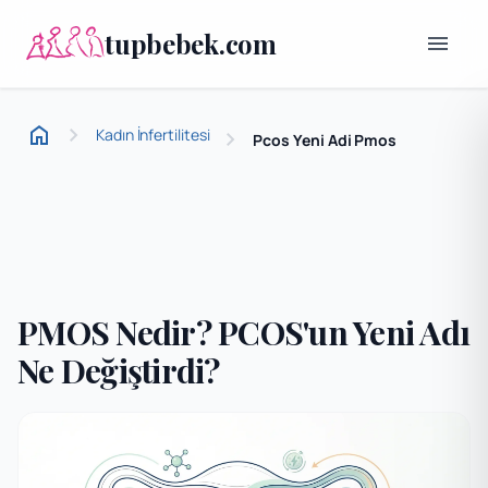
tupbebek.com
menu
home
chevron_right
Kadın İnfertilitesi
chevron_right
Pcos Yeni Adi Pmos
Ana Sayfa
PMOS Nedir? PCOS'un Yeni Adı
Ne Değiştirdi?