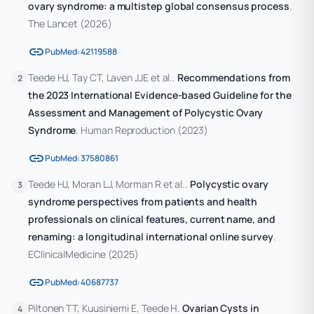
ovary syndrome: a multistep global consensus process
.
The Lancet
(2026)
link
PubMed: 42119588
Teede HJ, Tay CT, Laven JJE et al..
Recommendations from
2
the 2023 International Evidence-based Guideline for the
Assessment and Management of Polycystic Ovary
Syndrome
. Human Reproduction
(2023)
link
PubMed: 37580861
Teede HJ, Moran LJ, Morman R et al..
Polycystic ovary
3
syndrome perspectives from patients and health
professionals on clinical features, current name, and
renaming: a longitudinal international online survey
.
EClinicalMedicine
(2025)
link
PubMed: 40687737
Piltonen TT, Kuusiniemi E, Teede H.
Ovarian Cysts in
4