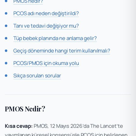
PMOS nedir?
PCOS adı neden değiştirildi?
Tanı ve tedavi değişiyor mu?
Tüp bebek planında ne anlama gelir?
Geçiş döneminde hangi terim kullanılmalı?
PCOS/PMOS için okuma yolu
Sıkça sorulan sorular
PMOS Nedir?
Kısa cevap:
PMOS, 12 Mayıs 2026’da
The Lancet
’te
yayımlanan küresel konsensüsle PCOS için belirlenen