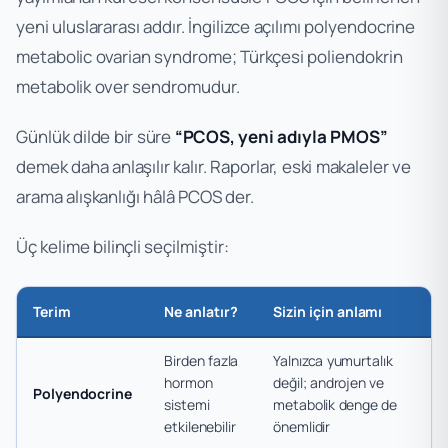
yeni uluslararası addır. İngilizce açılımı
polyendocrine
metabolic ovarian syndrome
; Türkçesi poliendokrin
metabolik over sendromudur.
Günlük dilde bir süre
“PCOS, yeni adıyla PMOS”
demek daha anlaşılır kalır. Raporlar, eski makaleler ve
arama alışkanlığı hâlâ PCOS der.
Üç kelime bilinçli seçilmiştir:
Terim
Ne anlatır?
Sizin için anlamı
Birden fazla
Yalnızca yumurtalık
hormon
değil; androjen ve
Polyendocrine
sistemi
metabolik denge de
etkilenebilir
önemlidir