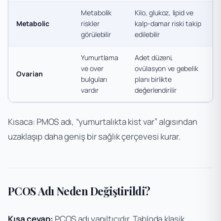
Metabolik
Kilo, glukoz, lipid ve
Metabolic
riskler
kalp-damar riski takip
görülebilir
edilebilir
Yumurtlama
Adet düzeni,
ve over
ovülasyon ve gebelik
Ovarian
bulguları
planı birlikte
vardır
değerlendirilir
Kısaca: PMOS adı, “yumurtalıkta kist var” algısından
uzaklaşıp daha geniş bir sağlık çerçevesi kurar.
PCOS Adı Neden Değiştirildi?
Kısa cevap:
PCOS adı yanıltıcıdır. Tabloda klasik