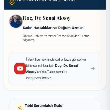
TIBBI İNCELEME & BAŞ EDITÖR
verified
Doç. Dr. Senai Aksoy
Kadın Hastalıkları ve Doğum Uzmanı
Üreme Tıbbı ve Yardımcı Üreme Teknikleri • Lotus
Nişantaşı
İnfertilite hakkında daha fazla görsel ve
bilimsel rehber için
Doç. Dr. Senai
arrow_forward
Aksoy
'un YouTube kanalını
inceleyebilirsiniz.
Tıbbi Sorumluluk Reddi
gavel