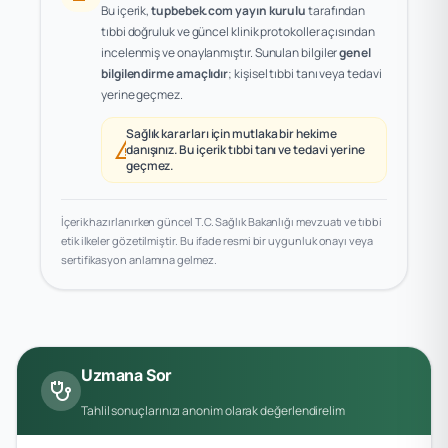
Bu içerik,
tupbebek.com yayın kurulu
tarafından
tıbbi doğruluk ve güncel klinik protokoller açısından
incelenmiş ve onaylanmıştır. Sunulan bilgiler
genel
bilgilendirme amaçlıdır
; kişisel tıbbi tanı veya tedavi
yerine geçmez.
Sağlık kararları için mutlaka bir hekime
warning
danışınız. Bu içerik tıbbi tanı ve tedavi yerine
geçmez.
İçerik hazırlanırken güncel T.C. Sağlık Bakanlığı mevzuatı ve tıbbi
etik ilkeler gözetilmiştir. Bu ifade resmi bir uygunluk onayı veya
sertifikasyon anlamına gelmez.
Uzmana Sor
stethoscope
Tahlil sonuçlarınızı anonim olarak değerlendirelim