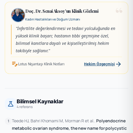
“
Doç. Dr. Senai Aksoy'un Klinik Gözlemi
Kadın Hastalıkları ve Doğum Uzmanı
"İnfertilite değerlendirmesi ve tedavi yolculuğunda en
yüksek klinik başarı; hastanın tıbbi geçmişine özel,
bilimsel kanıtlara dayalı ve kişiselleştirilmiş hekim
takibiyle sağlanır."
edit_note
arrow_forward
Lotus Nişantaşı Klinik Notları
Hekim Özgeçmişi
Bilimsel Kaynaklar
science
4 referans
Teede HJ, Bahri Khomami M, Morman R et al..
Polyendocrine
1
metabolic ovarian syndrome, the new name for polycystic