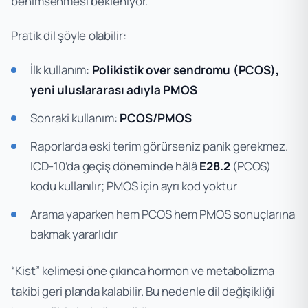
benimsenmesi bekleniyor.
Pratik dil şöyle olabilir:
İlk kullanım:
Polikistik over sendromu (PCOS),
yeni uluslararası adıyla PMOS
Sonraki kullanım:
PCOS/PMOS
Raporlarda eski terim görürseniz panik gerekmez.
ICD-10’da geçiş döneminde hâlâ
E28.2
(PCOS)
kodu kullanılır; PMOS için ayrı kod yoktur
Arama yaparken hem PCOS hem PMOS sonuçlarına
bakmak yararlıdır
“Kist” kelimesi öne çıkınca hormon ve metabolizma
takibi geri planda kalabilir. Bu nedenle dil değişikliği