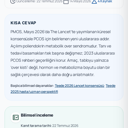
update
calendar_today
science
Güncelleme: 22 Temmuz 2026
14 Mayıs 2026
4 Kaynak
KISA CEVAP
PMOS, Mayıs 2026'da The Lancet'te yayımlanan küresel
konsensüsle PCOS için belirlenen yeni uluslararası addır.
Açılımı poliendokrin metabolik over sendromudur. Tanı ve
tedavi basamakları tek başına değişmez; 2023 uluslararası
PCOS rehberi geçerliliğini korur. Amaç, tabloyu yalnızca
'over kisti' değil, hormon ve metabolizma boyutu olan bir
sağlık çerçevesi olarak daha doğru anlatmaktır.
Başlıca bilimsel dayanaklar:
Teede 2026 Lancet konsensüsü
·
Teede
2025 hasta/uzman perspektifi
Bilimsel inceleme
fact_check
Kanıt tarama tarihi:
22 Temmuz 2026