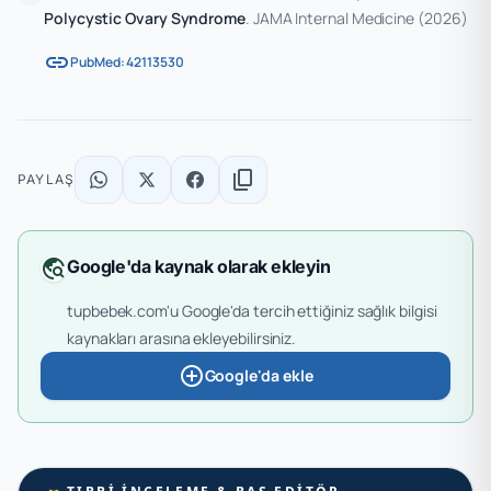
Polycystic Ovary Syndrome
. JAMA Internal Medicine
(2026)
link
PubMed: 42113530
content_copy
PAYLAŞ
travel_explore
Google'da kaynak olarak ekleyin
tupbebek.com'u Google'da tercih ettiğiniz sağlık bilgisi
kaynakları arasına ekleyebilirsiniz.
add_circle
Google'da ekle