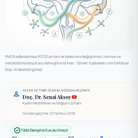
PMOS adlandırması PCOS'un tanı ve tedavisini değiştirmez; hormon ve
metabolizma boyutunu daha görünür kılar.
·
Görsel: tupbebek.com Editöryal
Ekip
·
AI destekli görsel
YAZAN VE TIBBI OLARAK GÖZDEN GEÇIREN
person
Doç. Dr. Senai Aksoy
Kadın Hastalıkları ve Doğum Uzmanı
Gözden geçirme: 22 Temmuz 2026
verified
Tıbbi Danışma Kurulu Onaylı